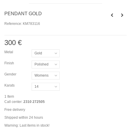
PENDANT GOLD
Reference:
KM783116
300 €
Metal
Gold
Finish
Polished
Gender
Womens
Karats
14
1
Item
Call center:
2310 272505
Free delivery
Shipped within 24 hours
Warning: Last items in stock!