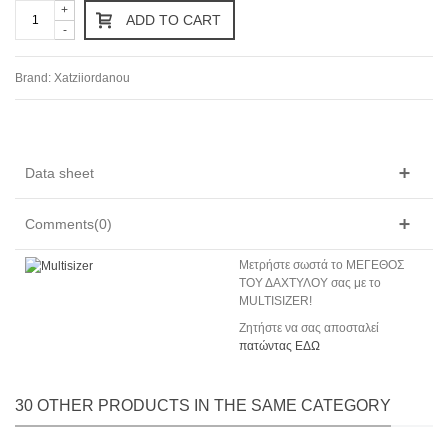
+
ADD TO CART
-
Brand:
Xatziiordanou
Data sheet
Comments(0)
Mετρήστε σωστά το ΜΕΓΕΘΟΣ
ΤΟΥ ΔΑΧΤΥΛΟΥ σας με το
MULTISIZER!
Ζητήστε να σας αποσταλεί
πατώντας ΕΔΩ
30 OTHER PRODUCTS IN THE SAME CATEGORY