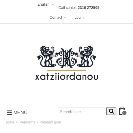
English
Call center:
2310 272505
Contact
Login
MENU
0
Home
>
Pendants
>
Pendant gold