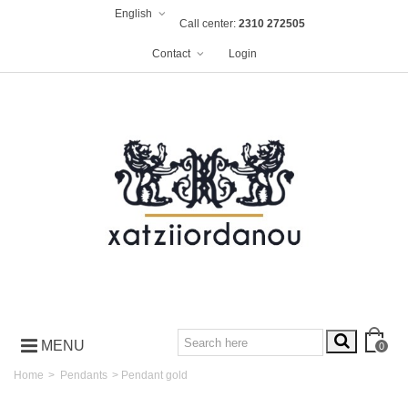
English
Call center:
2310 272505
Contact
Login
MENU
0
Home
>
Pendants
>
Pendant gold